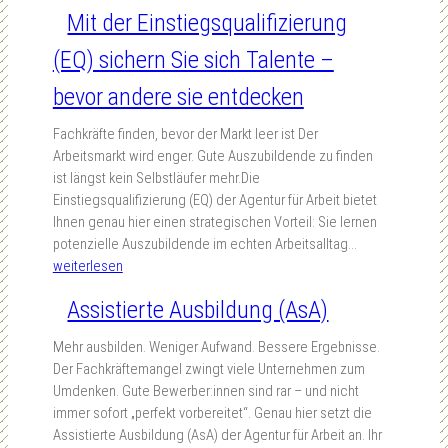
n
d
Mit der Einstiegsqualifizierung
t
e
e
(EQ) sichern Sie sich Talente –
r
r
E
n
bevor andere sie entdecken
l
e
l
h
Fachkräfte finden, bevor der Markt leer ist Der
e
m
Arbeitsmarkt wird enger. Gute Auszubildende zu finden
n
e
ist längst kein Selbstläufer mehr.Die
-
n
Einstiegsqualifizierung (EQ) der Agentur für Arbeit bietet
K
s
Ihnen genau hier einen strategischen Vorteil: Sie lernen
e
p
M
potenzielle Auszubildende im echten Arbeitsalltag…
y
r
i
weiterlesen
-
ä
t
S
Assistierte Ausbildung (AsA)
s
d
c
e
e
h
Mehr ausbilden. Weniger Aufwand. Bessere Ergebnisse.
n
r
u
Der Fachkräftemangel zwingt viele Unternehmen zum
t
E
l
Umdenken. Gute Bewerber:innen sind rar – und nicht
a
i
e
immer sofort „perfekt vorbereitet“. Genau hier setzt die
t
n
2
Assistierte Ausbildung (AsA) der Agentur für Arbeit an. Ihr
i
s