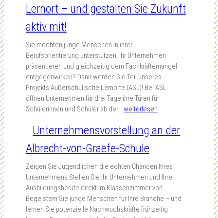
r
Lernort – und gestalten Sie Zukunft
h
u
n
i
e
s
t
e
aktiv mit!
n
-
e
r
–
u
–
e
Sie möchten junge Menschen in ihrer
F
n
b
t
Berufsorientierung unterstützen, Ihr Unternehmen
a
d
e
a
präsentieren und gleichzeitig dem Fachkräftemangel
c
W
v
g
entgegenwirken? Dann werden Sie Teil unseres
h
e
o
–
Projekts Außerschulische Lernorte (ASL)! Bei ASL
k
i
r
D
öffnen Unternehmen für drei Tage ihre Türen für
r
t
a
u
W
Schülerinnen und Schüler ab der…
weiterlesen
ä
e
n
a
e
f
r
Unternehmensvorstellung an der
d
l
r
t
b
e
i
d
Albrecht-von-Graefe-Schule
e
i
r
n
e
s
l
e
D
n
Zeigen Sie Jugendlichen die echten Chancen Ihres
i
d
s
e
S
Unternehmens Stellen Sie Ihr Unternehmen und Ihre
c
u
i
i
i
Ausbildungsberufe direkt im Klassenzimmer vor!
h
n
e
n
e
Begeistern Sie junge Menschen für Ihre Branche – und
e
g
e
e
A
lernen Sie potenzielle Nachwuchskräfte frühzeitig
r
v
n
Z
u