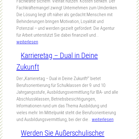
g
u
Fachkräfte sichern. Vielfalt nutzen. Kosten senken. Der
E
(
n
Fachkräftemangel zwingt Unternehmen zum Umdenken.
Q
A
g
Die Lösung liegt oft näher als gedacht:Menschen mit
)
s
s
Behinderungen bringen Motivation, Loyalität und
s
A
p
Potenzial – und werden gezielt gefördert. Die Agentur
i
)
l
Z
für Arbeit unterstützt Sie dabei finanziell und…
c
ä
u
weiterlesen
h
t
s
e
Karrieretag – Dual in Deine
z
c
r
e
h
n
Zukunft
s
ü
S
i
s
i
Der „Karrieretag – Dual in Deine Zukunft!“ bietet
c
s
e
Berufsorientierung für Schulklassen der 9. und 10.
h
e
s
Jahrgangsstufe, Ausbildungsvermittlung für IBA- und alle
t
f
i
Abschlussklassen, Betriebsbesichtigungen,
b
ü
c
Informationen rund um das Thema Ausbildung und
a
r
h
vieles mehr. Im Mittelpunkt steht die Berufsorientierung
r
d
T
K
und Ausbildungsvermittlung, bei der die…
weiterlesen
m
i
a
a
a
e
Werden Sie Außerschulischer
l
r
c
A
e