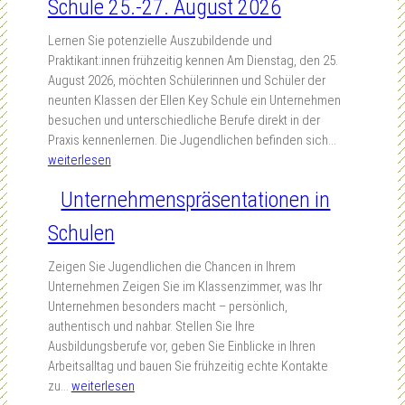
Schule 25.-27. August 2026
Lernen Sie potenzielle Auszubildende und
Praktikant:innen frühzeitig kennen Am Dienstag, den 25.
August 2026, möchten Schülerinnen und Schüler der
neunten Klassen der Ellen Key Schule ein Unternehmen
besuchen und unterschiedliche Berufe direkt in der
B
Praxis kennenlernen. Die Jugendlichen befinden sich…
e
weiterlesen
t
Unternehmenspräsentationen in
r
i
Schulen
e
b
Zeigen Sie Jugendlichen die Chancen in Ihrem
s
Unternehmen Zeigen Sie im Klassenzimmer, was Ihr
b
Unternehmen besonders macht – persönlich,
e
authentisch und nahbar. Stellen Sie Ihre
s
Ausbildungsberufe vor, geben Sie Einblicke in Ihren
u
Arbeitsalltag und bauen Sie frühzeitig echte Kontakte
c
U
zu…
weiterlesen
h