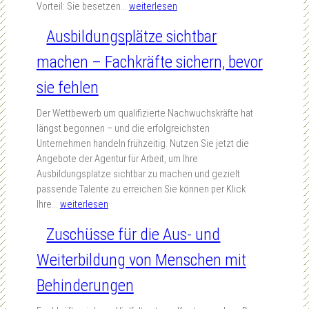
5
A
Vorteil: Sie besetzen…
weiterlesen
o
t
.
s
n
i
Ausbildungsplätze sichtbar
-
s
e
e
2
i
n
g
machen – Fachkräfte sichern, bevor
7
s
i
s
.
t
sie fehlen
n
q
A
i
S
u
u
e
Der Wettbewerb um qualifizierte Nachwuchskräfte hat
c
a
g
r
längst begonnen – und die erfolgreichsten
h
l
u
t
Unternehmen handeln frühzeitig. Nutzen Sie jetzt die
u
i
s
e
Angebote der Agentur für Arbeit, um Ihre
l
f
t
A
Ausbildungsplätze sichtbar zu machen und gezielt
e
i
2
u
passende Talente zu erreichen.Sie können per Klick
n
z
0
s
A
Ihre…
weiterlesen
i
2
b
u
e
Zuschüsse für die Aus- und
6
i
s
r
l
b
u
Weiterbildung von Menschen mit
d
i
n
u
l
Behinderungen
g
n
d
(