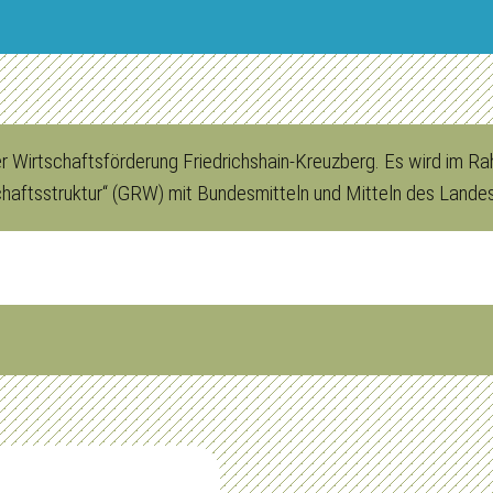
der Wirtschaftsförderung Friedrichshain-Kreuzberg. Es wird im
chaftsstruktur“ (GRW) mit Bundesmitteln und Mitteln des Landes 