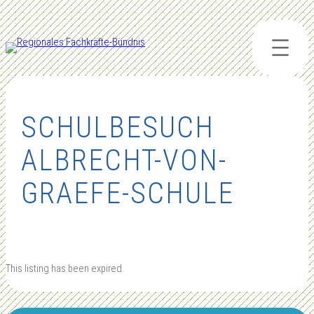
Zum
Inhalt
springen
SCHULBESUCH
ALBRECHT-VON-
GRAEFE-SCHULE
This listing has been expired.