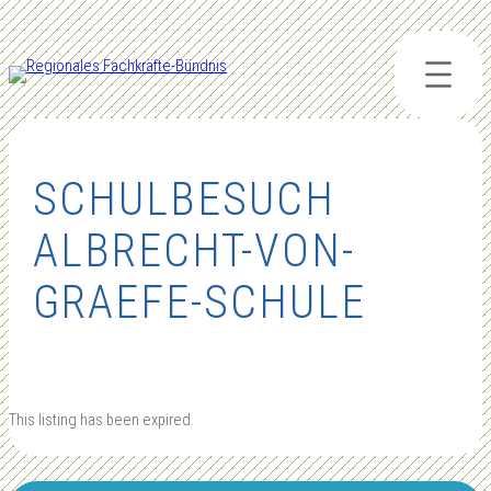
Zum
Inhalt
springen
SCHULBESUCH
ALBRECHT-VON-
GRAEFE-SCHULE
This listing has been expired.