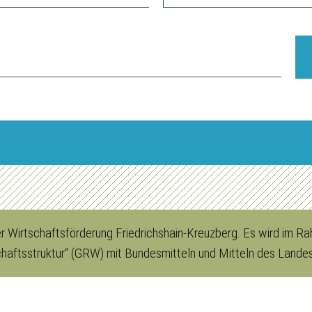
der Wirtschaftsförderung Friedrichshain-Kreuzberg. Es wird im
chaftsstruktur“ (GRW) mit Bundesmitteln und Mitteln des Landes 