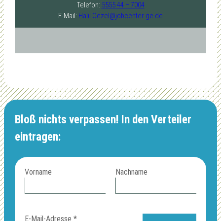
Telefon:
5555 44 – 7004
E-Mail:
Halil.Oezel@jobcenter-ge.de
Bloß nichts verpassen! In den Verteiler
eintragen:
Vorname
Nachname
E-Mail-Adresse
*