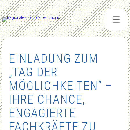
Zum
Inhalt
springen
EINLADUNG ZUM
„TAG DER
MÖGLICHKEITEN“ –
IHRE CHANCE,
ENGAGIERTE
FACHKRÄFTE ZU