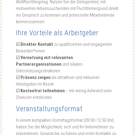
Weltflüchtlingstag. Nutzen Sie die Gelegenheit, mit
motivierten Arbeitssuchenden mit Fluchthintergrund direkt
ins Gespräch zu kommen und potenzielle Mitarbeitende
kennenzulernen.
Ihre Vorteile als Arbeitgeber
☑️
Direkter Kontakt
zu qualifizierten und engagierten
Bewerber*innen
☑️
Vernetzung mit relevanten
Partnerorganisationen
und lokalen
Unterstützungsstrukturen
☑️
Präsenz zeigen
als attraktiver und inklusiver
Arbeitgeber im Bezirk
☑️
Kostenfrei teilnehmen
– mit wenig Aufwand viele
Chancen entdecken
Veranstaltungsformat
In einem kompakten Vormittagsformat (09:30–12:30 Uhr)
haben Sie die Möglichkeit, sich und Ihr Unternehmen zu
präsentieren, Gespräche zu führen und erste Kontakte zu