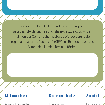
Das Regionale Fachkräfte-Bündnis ist ein Projekt der
Wirtschaftsförderung Friedrichshain-Kreuzberg. Es wird im
Rahmen der Gemeinschaftsaufgabe „Verbesserung der
regionalen Wirtschaftsstruktur“ (GRW) mit Bundesmitteln und
Mitteln des Landes Berlin gefördert.
Mitmachen
Datenschutz
Social
Angebot anmelden
Impressum
Facebook